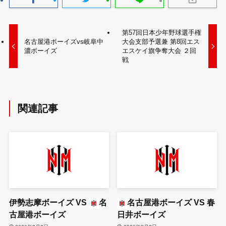
第57回日本少年野球選手権
名古屋港ボーイズvs岐阜中
大会支部予選兼 第8回エス
濃ボーイズ
エスケイ旗争奪大会 ２回
戦
関連記事
伊勢志摩ボーイズ
VS
名
名古屋港ボーイズ
VS
春
古屋港ボーイズ
日井ボーイズ