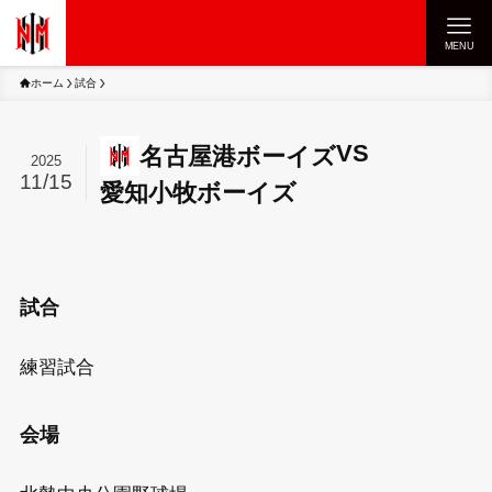
MENU
ホーム
試合
VS
名古屋港ボーイズ
2025
11/15
愛知小牧ボーイズ
試合
練習試合
会場