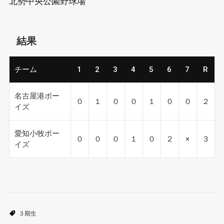
北勢中央公園野球場
結果
チーム
1
2
3
4
5
6
7
R
名古屋港ボー
０
１
０
０
１
０
０
２
イズ
愛知小牧ボー
０
０
０
１
０
２
×
３
イズ
３期生