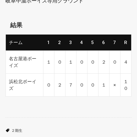
岐阜中濃ボーイズ専用グラウンド
結果
チーム
1
2
3
4
5
6
7
R
名古屋港ボー
１
０
１
０
０
２
０
４
イズ
浜松北ボーイ
１
０
２
７
０
０
１
×
ズ
０
２期生