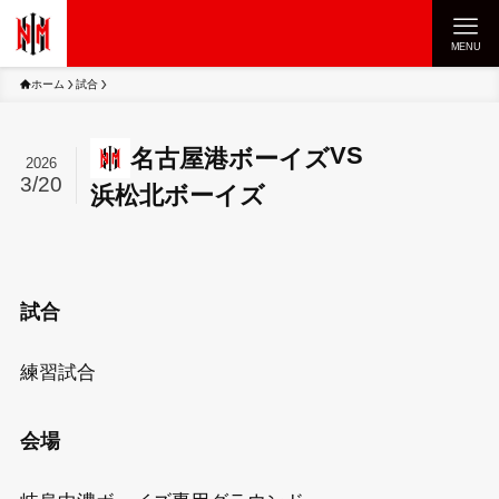
MENU
ホーム
試合
VS
名古屋港ボーイズ
2026
3/20
浜松北ボーイズ
試合
練習試合
会場