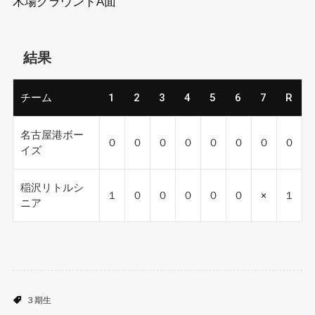
木場グラウンドA面
結果
チーム
1
2
3
4
5
6
7
R
名古屋港ボー
０
０
０
０
０
０
０
０
イズ
稲沢リトルシ
１
０
０
０
０
０
×
１
ニア
３期生