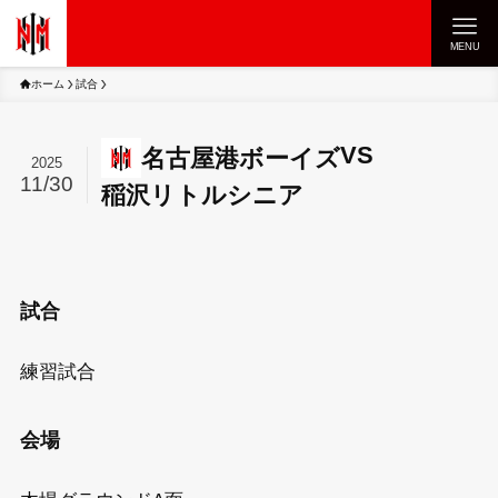
MENU
ホーム
試合
VS
名古屋港ボーイズ
2025
11/30
稲沢リトルシニア
試合
練習試合
会場