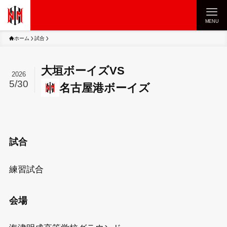
MENU
ホーム
試合
大垣ボーイズ
VS
2026
5/30
名古屋港ボーイズ
試合
練習試合
会場