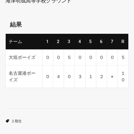
海津明成高等学校グラウンド
結果
チーム
1
2
3
4
5
6
7
R
大垣ボーイズ
０
０
５
０
０
０
０
５
名古屋港ボー
１
０
４
０
３
１
２
×
イズ
０
２期生