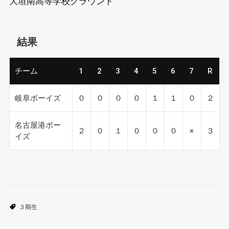
大垣南高等学校グラウンド
結果
チーム
1
2
3
4
5
6
7
R
岐阜ボーイズ
０
０
０
０
１
１
０
２
名古屋港ボー
２
０
１
０
０
０
×
３
イズ
３期生