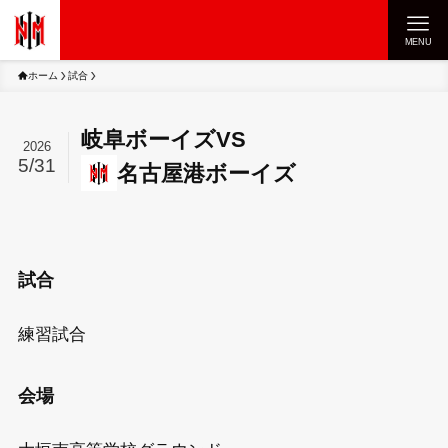
MENU
ホーム
試合
岐阜ボーイズ
VS
2026
5/31
名古屋港ボーイズ
試合
練習試合
会場