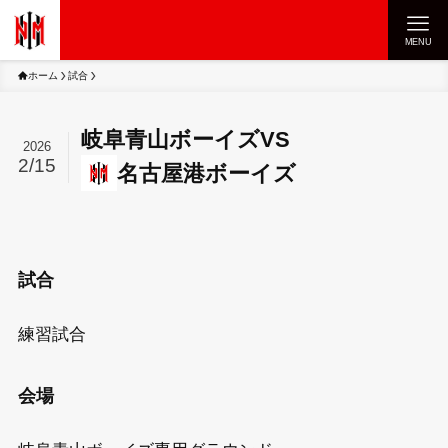
MENU
ホーム
試合
岐阜青山ボーイズ
VS
2026
2/15
名古屋港ボーイズ
試合
練習試合
会場