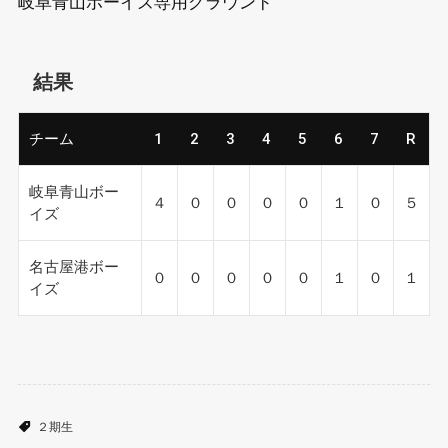
岐阜青山ボーイズ専用グラウンド
結果
チーム
1
2
3
4
5
6
7
R
岐阜青山ボー
４
０
０
０
０
１
０
５
イズ
名古屋港ボー
０
０
０
０
０
１
０
１
イズ
２期生