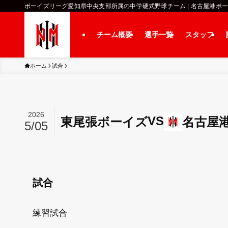
ボーイズリーグ愛知県中央支部所属の中学硬式野球チーム | 名古屋港ボ
チーム概要
選手一覧
スタッフ
ホーム
試合
2026
VS
東尾張ボーイズ
名古屋
5/05
試合
練習試合