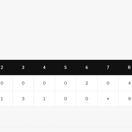
2
3
4
5
6
7
R
０
０
０
０
２
０
４
１
３
１
０
０
×
９