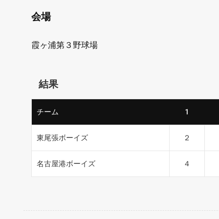
会場
霞ヶ浦第３野球場
結果
チーム
1
東尾張ボーイズ
２
名古屋港ボーイズ
４