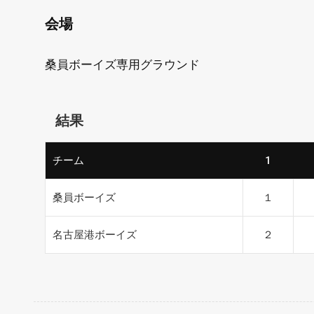
会場
桑員ボーイズ専用グラウンド
結果
チーム
1
桑員ボーイズ
１
名古屋港ボーイズ
２