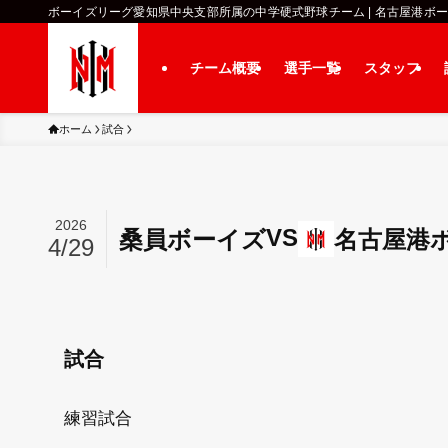
ボーイズリーグ愛知県中央支部所属の中学硬式野球チーム | 名古屋港ボ
チーム概要
選手一覧
スタッフ
ホーム
試合
2026
VS
桑員ボーイズ
名古屋港
4/29
試合
練習試合