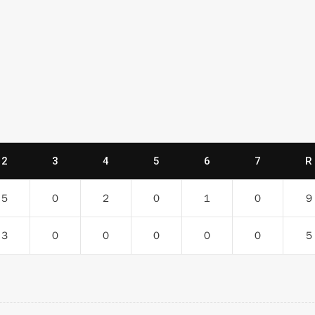
2
3
4
5
6
7
R
５
０
２
０
１
０
９
３
０
０
０
０
０
５