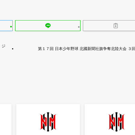
 ジ
第１７回 日本少年野球 北國新聞社旗争奪北陸大会 ３