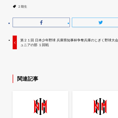
２期生
第２１回 日本少年野球 兵庫県知事杯争奪兵庫のじぎく野球大会
ュニアの部 １回戦
関連記事