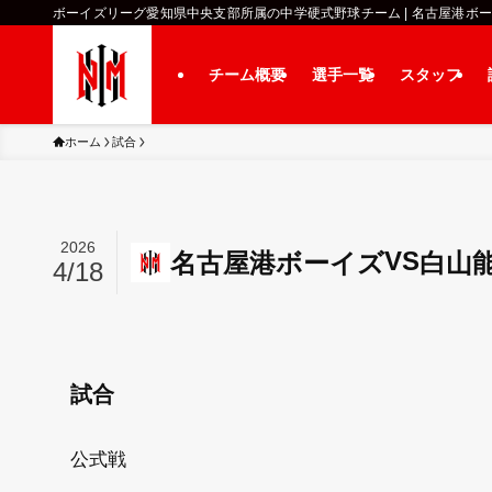
ボーイズリーグ愛知県中央支部所属の中学硬式野球チーム | 名古屋港ボ
チーム概要
選手一覧
スタッフ
ホーム
試合
2026
VS
名古屋港ボーイズ
白山
4/18
試合
公式戦