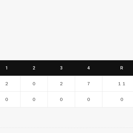
1
2
3
4
R
２
０
２
７
１１
０
０
０
０
０