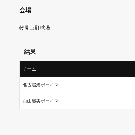
会場
物見山野球場
結果
チーム
名古屋港ボーイズ
白山能美ボーイズ