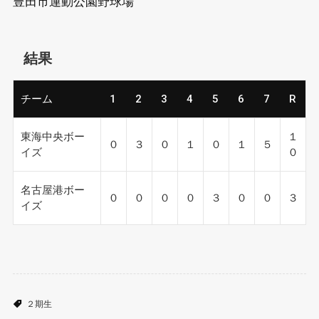
豊田市運動公園野球場
結果
チーム
1
2
3
4
5
6
7
R
東海中央ボー
１
０
３
０
１
０
１
５
イズ
０
名古屋港ボー
０
０
０
０
３
０
０
３
イズ
２期生