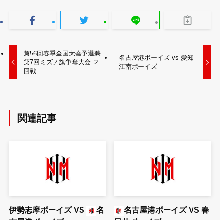
第56回春季全国大会予選兼
名古屋港ボーイズ vs 愛知
第7回ミズノ旗争奪大会 ２
江南ボーイズ
回戦
関連記事
伊勢志摩ボーイズ
VS
名
名古屋港ボーイズ
VS
春