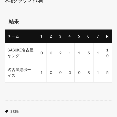
木場グラウンドC面
結果
チーム
1
2
3
4
5
6
7
R
SASUKE名古屋
１
０
０
２
１
１
５
１
ヤング
０
名古屋港ボー
１
０
０
０
０
３
１
５
イズ
３期生