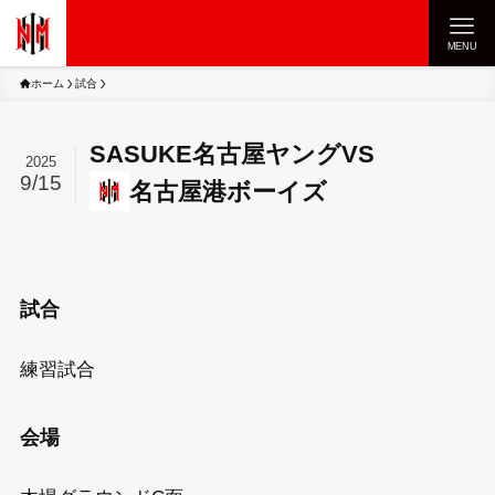
MENU
ホーム
試合
SASUKE名古屋ヤング
VS
2025
9/15
名古屋港ボーイズ
試合
練習試合
会場