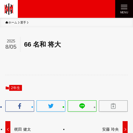
MENU
ホーム
選手
2025
66
名和 将大
8/05
2年生
梶田 健太
安藤 玲央